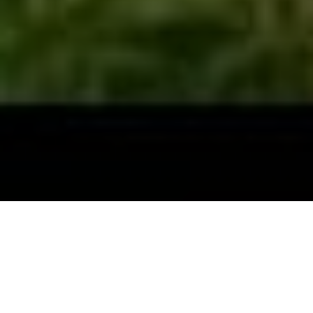
أ / منى ادم عبدالرحمن