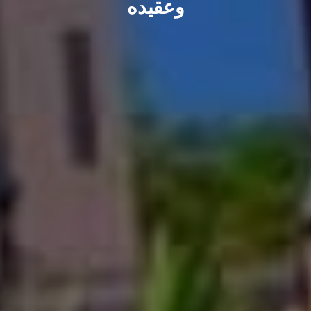
وعقيده