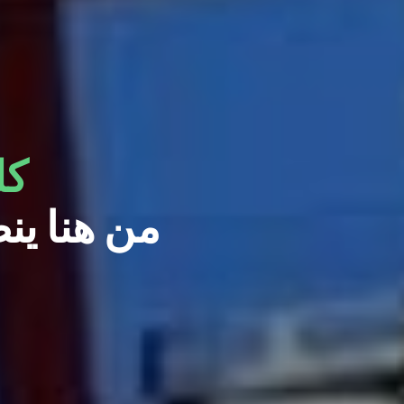
كل
...من هنا 