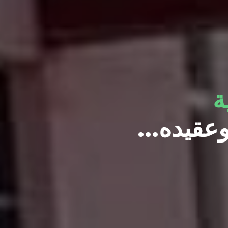
ة
 وعقيده